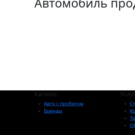
Автомобиль про
Каталог
Услу
Авто с пробегом
С
Бренды
К
Т
О