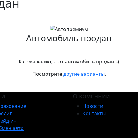
дан
Автомобиль продан
К сожалению, этот автомобиль продан :-(
Посмотрите
другие варианты
.
ги
О компании
трахование
Новости
редит
Контакты
рейд-ин
бмен авто