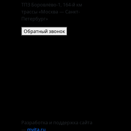
ТПЗ Боровлёво-1, 164-й км
трассы «Москва — Санкт-
Петербург»
Обратный звонок
Разработка и поддержка сайта
—
mvita.ru