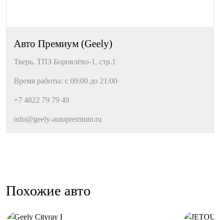
Беспроводная зарядка для смартфона
Розетка 12V
Bluetooth
Авто Премиум (Geely)
USB
Тверь, ТПЗ Боровлёво-1, стр.1
ЭРА-ГЛОНАСС
Время работы: с 09:00 до 21:00
Салон и интерьер
+7 4822 79 79 49
Функция складывания спинки сиденья пассажира
info@geely-autopremium.ru
Панорамная крыша
Отделка кожей рулевого колеса
Передний центральный подлокотник
Регулировка сиденья водителя по высоте
Мультифункциональное рулевое колесо
Похожие авто
Электронная приборная панель
Отделка потолка чёрной тканью
Люк