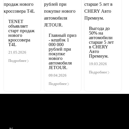
TENET
объявляет
Выгода до
старт продаж
50% на
нового
Главный приз
автомобили
кроссовера
- кешбэк 1
старше 5 лет
T4L
000 000
в CHERY
рублей при
Авто
21.05.2026
покупке
Премиум.
нового
Подробнее
автомобиля
19.03.2026
JETOUR.
Подробнее
09.04.2026
Подробнее