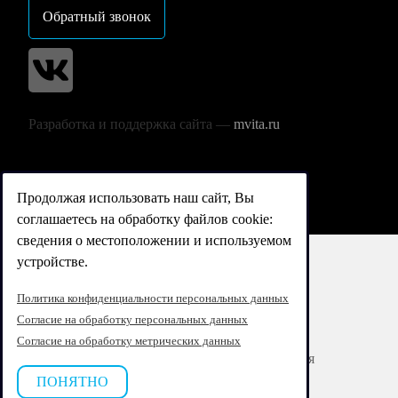
Обратный звонок
Разработка и поддержка сайта —
mvita.ru
Продолжая использовать наш сайт, Вы
соглашаетесь на обработку файлов cookie:
сведения о местоположении и используемом
устройстве.
Реквизиты
Политика конфиденциальности персональных данных
Согласие на обработку персональных данных
Согласие на обработку персональных данных
Согласие на обработку метрических данных
Согласие на обработку персональных данных для
маркетингового взаимодействия
ПОНЯТНО