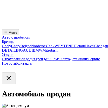
Меню
Авто с пробегом
Бренды
Geely
Chery
Belgee
Nordcross
Tank
WEY
TENET
Jetour
Haval
Changan
DETAILING
AUDI
BMW
Mitsubishi
Услуги
Страхование
Кредит
Трейд-ин
Обмен авто
Детейлинг
Сервис
Новости
Контакты
Автомобиль продан