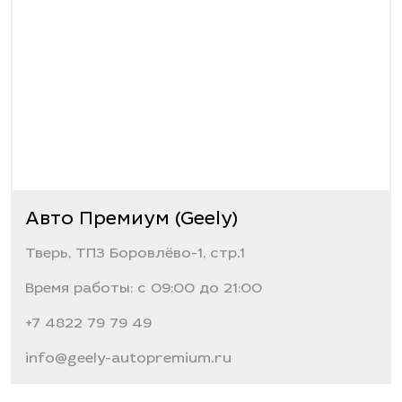
Климат: климат-контроль многозонный
Подогрев сидений: всех
Обогрев лобового стекла
Обогрев форсунок стеклоомывателей
Обогрев рулевого колеса
Мультимедиа и навигация
Беспроводная зарядка для смартфона
Розетка 12V
Авто Премиум (Geely)
Bluetooth
Тверь, ТПЗ Боровлёво-1, стр.1
USB
Голосовое управление
Время работы: с 09:00 до 21:00
ЭРА-ГЛОНАСС
+7 4822 79 79 49
Салон и интерьер
info@geely-autopremium.ru
Салон: кожаный