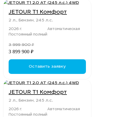
Обзор
JETOUR T1 Комфорт
Фары: светодиодные
2 л., Бензин, 245 л.с.
Система управления дальним светом
2026 г.
Автоматическая
Камера 360
Постоянный полный
Парктроник задний
3 999 900
₽
Парктроник передний
3 899 900
₽
Датчик дождя
Датчик света
Оставить заявку
Обогрев зеркал
Электрорегулировка зеркал
Электроскладывание зеркал
JETOUR T1 Комфорт
Комплектность
2 л., Бензин, 245 л.с.
Докатка
2026 г.
Автоматическая
Постоянный полный