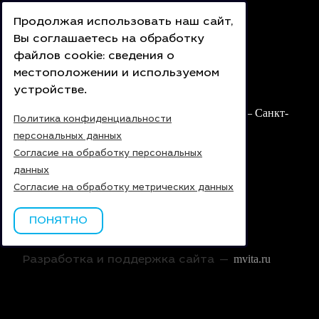
Обратная связь
Продолжая использовать наш сайт,
Вы соглашаетесь на обработку
Пн-Вс с 9:00 до 21:00
файлов cookie: сведения о
+7 (4822) 797-797
местоположении и используемом
info@autopremium-tver.ru
устройстве.
ТПЗ Боровлёво-1, 164-й км трассы «Москва — Санкт-
Политика конфиденциальности
Петербург»
персональных данных
Согласие на обработку персональных
данных
Обратный звонок
Согласие на обработку метрических данных
ПОНЯТНО
mvita.ru
Разработка и поддержка сайта —