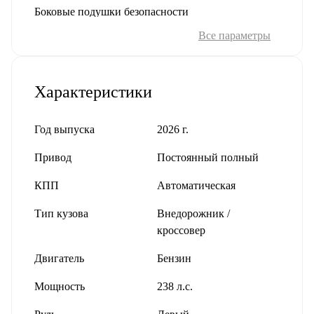
Боковые подушки безопасности
Оконные подушки безопасности (шторки)
Все параметры
Противоугонная система
Характеристики
Иммобилайзер
Сигнализация
Год выпуска
2026 г.
Помощь при вождении
Привод
Постоянный полный
Адаптивный круиз-контроль
КПП
Автоматическая
Датчик давления в шинах
Усилитель рулевого управления
Тип кузова
Внедорожник /
Антиблокировочная система тормозов (ABS)
кроссовер
Система курсовой стабилизации (ESP / ESC / DSC
/ VSA)
Двигатель
Бензин
Антипробуксовочная система (ASR / TCS / TRC)
Мощность
238 л.с.
Система распознавания дорожных знаков