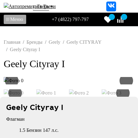
г. Тверь
Меню
+7 (4822) 797-797
Главная
Бренды
Geely
Geely CITYRAY
Geely Cityray I
Geely Cityray I
Geely Cityray I
Флагман
1.5 Бензин 147 л.с.