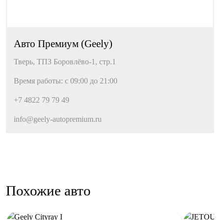
Беспроводная зарядка для смартфона
Розетка 12V
Bluetooth
Авто Премиум (Geely)
USB
Тверь, ТПЗ Боровлёво-1, стр.1
ЭРА-ГЛОНАСС
Время работы: с 09:00 до 21:00
Салон и интерьер
+7 4822 79 79 49
Функция складывания спинки сиденья пассажира
info@geely-autopremium.ru
Панорамная крыша
Отделка кожей рулевого колеса
Передний центральный подлокотник
Регулировка сиденья водителя по высоте
Мультифункциональное рулевое колесо
Похожие авто
Электронная приборная панель
Отделка потолка чёрной тканью
Люк