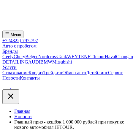
Меню
+7 (4822) 797-797
Авто с пробегом
Бренды
Geely
Chery
Belgee
Nordcross
Tank
WEY
TENET
Jetour
Haval
Changan
DETAILING
AUDI
BMW
Mitsubishi
Услуги
Страхование
Кредит
Трейд-ин
Обмен авто
Детейлинг
Сервис
Новости
Контакты
Главная
Новости
Главный приз - кешбэк 1 000 000 рублей при покупке
нового автомобиля JETOUR.