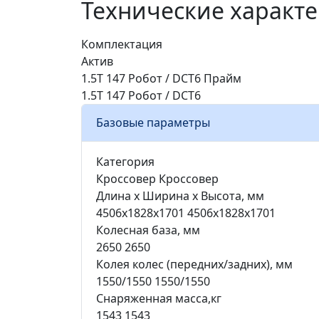
Технические характ
Комплектация
Актив
1.5T 147 Робот / DCT6
Прайм
1.5T 147 Робот / DCT6
Базовые параметры
Категория
Кроссовер
Кроссовер
Длина х Ширина x Высота, мм
4506х1828х1701
4506х1828х1701
Колесная база, мм
2650
2650
Колея колес (передних/задних), мм
1550/1550
1550/1550
Снаряженная масса,кг
1543
1543