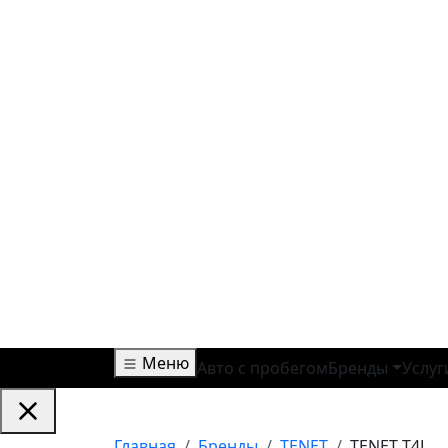
Меню
Авто с пробегом
Бренды
Услуг
Главная
Бренды
TENET
TENET T4L