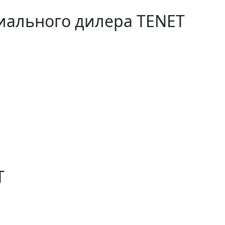
ального дилера TENET
T