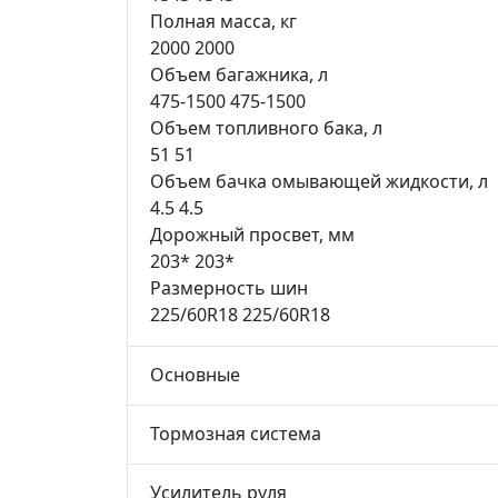
Полная масса, кг
2000
2000
Объем багажника, л
475-1500
475-1500
Объем топливного бака, л
51
51
Объем бачка омывающей жидкости, л
4.5
4.5
Дорожный просвет, мм
203*
203*
Размерность шин
225/60R18
225/60R18
Основные
Тормозная система
Усилитель руля