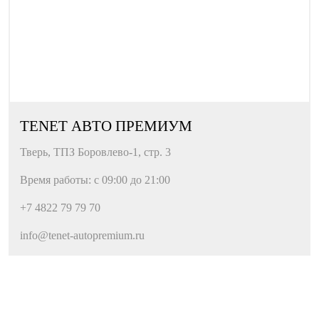
Электростеклоподъемники
Электростеклоподъемники передние
Электростеклоподъемники передние и задние
Электропривод зеркал
Электропривод крышки багажника
Декоративное освещение салона
TENET АВТО ПРЕМИУМ
Тверь, ТПЗ Боровлево-1, стр. 3
Управление климатом и обогрев
Климат-контроль
Время работы: с 09:00 до 21:00
Климат-контроль 2-зонный
+7 4822 79 79 70
Подогрев сидений
info@tenet-autopremium.ru
Подогрев сидений водителя
Подогрев сидений водителя и пассажира
Подогрев сидений водителя, пассажира и задних
пассажиров
Подогрев руля