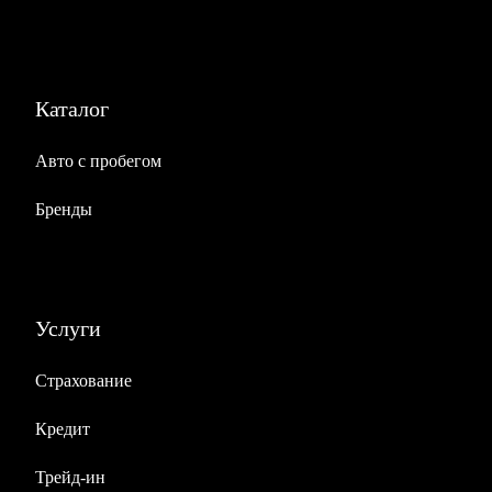
Кожаная обивка салона
Кожаный руль
Люк
Каталог
Панорамная крыша
Складывающееся заднее сидение
Авто с пробегом
Третий задний подголовник
Третий ряд сидений
Бренды
Передний центральный подлокотник
Экстерьер
Литые легкосплавные диски
Услуги
Размер дисков 18″
Страхование
Рейлинги на крыше
Кредит
Освещение
Трейд-ин
Светодиодные фары