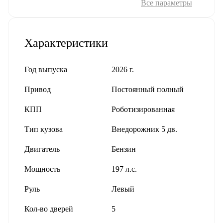
Все параметры
Блокировка замков задних дверей
Система крепления детских автокресел
Характеристики
Противоугонная система
Сигнализация
Год выпуска
2026 г.
Дистанционный запуск двигателя
Привод
Постоянный полный
Иммобилайзер
КПП
Роботизированная
Центральный замок
Тип кузова
Внедорожник 5 дв.
Помощь при вождении
Двигатель
Бензин
Бортовой компьютер
Круиз-контроль
Мощность
197 л.с.
Парктроник
Руль
Левый
Парктроник задний
Парктроник передний и задний
Кол-во дверей
5
Камера